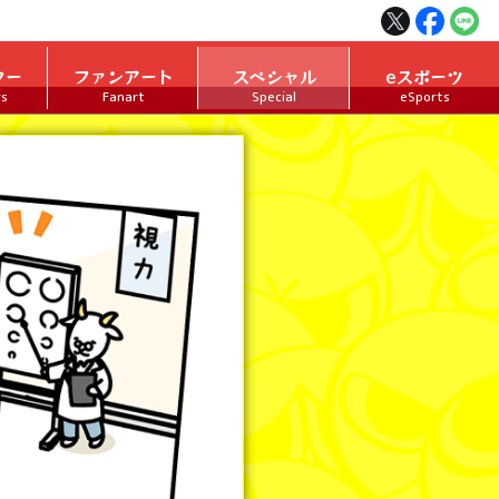
ター
ファンアート
スペシャル
eスポーツ
rs
Fanart
Special
eSports