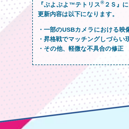
®
『ぷよぷよ™テトリス
２Ｓ』に
更新内容は以下になります。
・一部のUSBカメラにおける映
・昇格戦でマッチングしづらい
・その他、軽微な不具合の修正