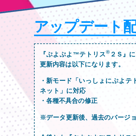
アップデート
®
『ぷよぷよ™テトリス
２Ｓ』に
更新内容は以下になります。
・新モード「いっしょにぷよテ
ネット」に対応
・各種不具合の修正
※データ更新後、過去のバージ