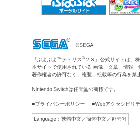
©SEGA
®
『ぷよぷよ™テトリス
２Ｓ』公式サイトは、株
本サイトで使用されている 画像、文章、情報
著作権者の許可なく、複製、転載等の行為を禁
Nintendo Switchは任天堂の商標です。
■プライバシーポリシー
■Webアクセシビリ
Language：
繁體中文
／
簡体中文
／
한국어