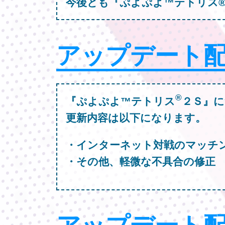
今後とも『ぷよぷよ™テトリス
アップデート
®
『ぷよぷよ™テトリス
２Ｓ』に
更新内容は以下になります。
・インターネット対戦のマッチ
・その他、軽微な不具合の修正