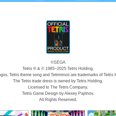
©SEGA
Tetris ® & © 1985~2025 Tetris Holding.
logos, Tetris theme song and Tetriminos are trademarks of Tetris 
The Tetris trade dress is owned by Tetris Holding.
Licensed to The Tetris Company.
Tetris Game Design by Alexey Pajitnov.
All Rights Reserved.