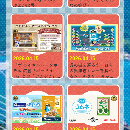
ぷよが出展！
なの笑顔～
2026.04.15
2026.04.15
呉の街を巡ろう！お店
『ザ ロイヤルパークホ
の呉海自カレーを食べ
テル 広島リバーサイ
るシールラリー キャン
ド』との「ぷよぷよ」
ペーン！
コラボレーション宿泊
プランが決定！
2026.04.15
2026.04.15