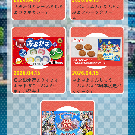
「呉海自カレー×ぷよぷ
「ぷよラムネ」&「ぷよ
よコラボカレー」
ぷよフルーツクリー
ム」
2026.04.15
2026.04.15
日之出水産よりぷよぷ
ぷよぷよまんじゅう
よかまぼこ「ぷよか
「ぷよぷよ35周年限定パ
ま」が発売！
ッケージ」